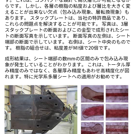
す。 これは、コンパクトな設計で高次層化が可能となるか
らです。 しかし、各層の樹脂の粘度および層比を大きく変
えることが出来ない欠点（包み込み現象、層転換現象）も
あります。 スタックプレートは、当社の特許商品であり、
これらの問題点を解決することが可能です。 写真は、3層
スタックプレートの断面およびこの金型で成形されたシー
トの断面写真を示しています。 断面写真の左側は、シート
端部の断面で示しています。 右側は、シート中央のもので
す。 樹脂の組合せは、粘度差がMI値で20倍です。
成形結果は、シート端部の数mmの区間のみで包み込み現
象が発生していることがわかります。 これは、トータル厚
み精度のみではなく、各層厚み精度もあわせ高精度化が図
れます。特に光学系多層シートへの適用がお勧めです。